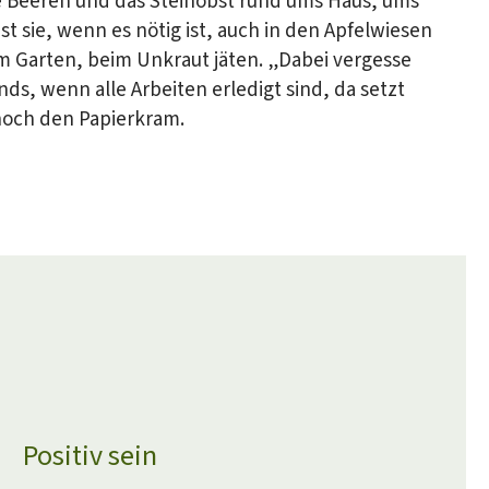
Beeren und das Steinobst rund ums Haus, ums
 sie, wenn es nötig ist, auch in den Apfelwiesen
 im Garten, beim Unkraut jäten. „Dabei vergesse
nds, wenn alle Arbeiten erledigt sind, da setzt
 noch den Papierkram.
letter
Positiv sein