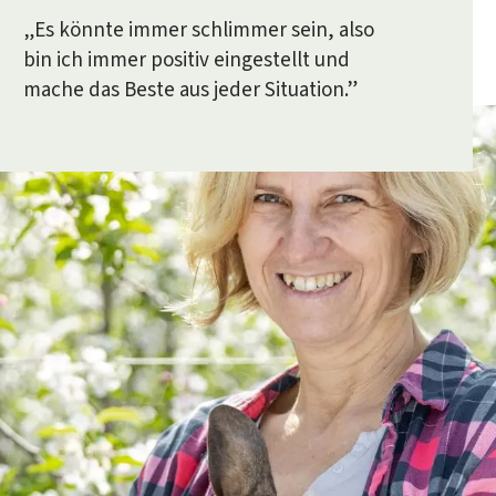
Bauern und Herstellern über die Schu
„Es könnte immer schlimmer sein, also
d sich von kreativen Rezeptideen mit
bin ich immer positiv eingestellt und
Milch inspirieren lassen: unser News
mache das Beste aus jeder Situation.”
glich.