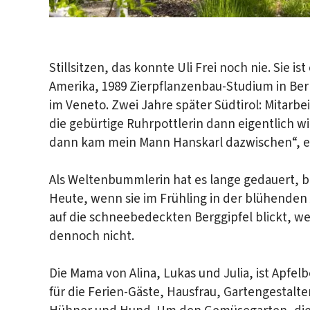
…
Stillsitzen, das konnte Uli Frei noch nie. Sie 
Amerika, 1989 Zierpflanzenbau-Studium in Berl
im Veneto. Zwei Jahre später Südtirol: Mitarbei
die gebürtige Ruhrpottlerin dann eigentlich 
dann kam mein Mann Hanskarl dazwischen“, er
Als Weltenbummlerin hat es lange gedauert, bis U
Heute, wenn sie im Frühling in der blühenden 
auf die schneebedeckten Berggipfel blickt, wei
dennoch nicht.
Die Mama von Alina, Lukas und Julia, ist Apfe
für die Ferien-Gäste, Hausfrau, Gartengestalt