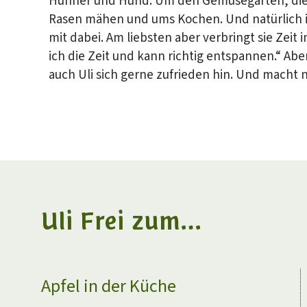
Hühner und Hund. Um den Gemüsegarten, die 
Rasen mähen und ums Kochen. Und natürlich ist
mit dabei. Am liebsten aber verbringt sie Zeit
ich die Zeit und kann richtig entspannen.“ Abe
auch Uli sich gerne zufrieden hin. Und macht
Uli Frei zum…
News
Apfel in der Küche