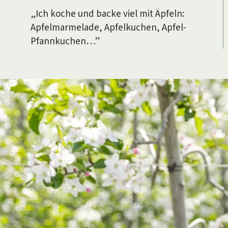
Südtirols 
„Ich koche und backe viel mit Äpfeln:
blicken un
Apfelmarmelade, Apfelkuchen, Apfel-
Speck und 
Pfannkuchen…”
macht’s mö
Vorname
Nachname
E-Mail
*= Pflichtfelder