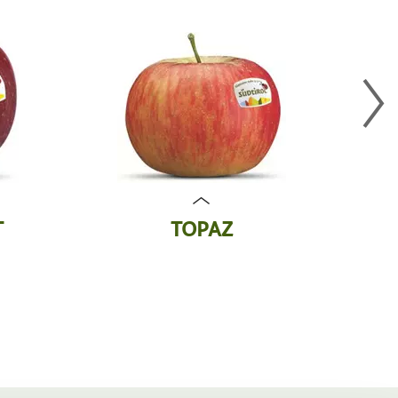
T
TOPAZ