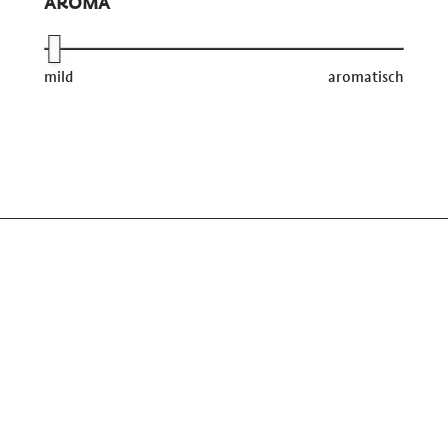
AROMA
mild
aromatisch
n