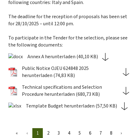
following countries: Italy and Spain.
The deadline for the reception of proposals has been set
for 28/10/2025 – until 12:00 pm.
To participate in the Tender for the selection, please see
the following documents:
Annex A herunterladen (40,10 KB)
Public Notice OJEU 624848 2025
herunterladen (74,83 KB)
Technical specifications and Selection
Procedure herunterladen (680,73 KB)
Template Budget herunterladen (57,50 KB)
«
‹
1
2
3
4
5
6
7
8
›