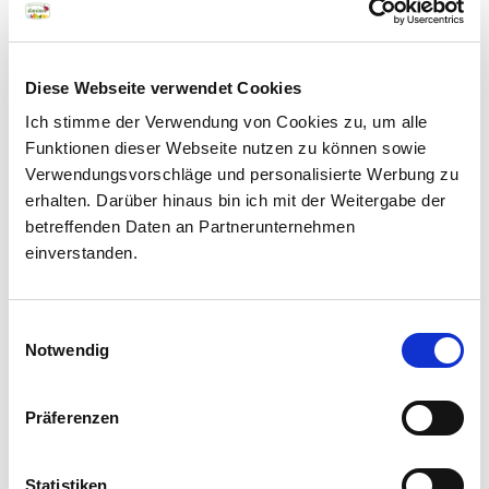
neuen Höchststand
Pressemitteilung herunterladen (117,84 KB)
Newsletter
Diese Webseite verwendet Cookies
Foto der Südtiroler Apfelbotschafterinnen
Südtirols Bauern und
Ich stimme der Verwendung von Cookies zu, um alle
und Apfelbotschafter herunterladen (148,23
KB)
Funktionen dieser Webseite nutzen zu können sowie
Herstellern über die
Verwendungsvorschläge und personalisierte Werbung zu
Schulter blicken und sich
erhalten. Darüber hinaus bin ich mit der Weitergabe der
von kreativen
betreffenden Daten an Partnerunternehmen
Start Gewinnspiel Let's Apple
Rezeptideen mit Apfel,
einverstanden.
Speck und Milch
Pressemitteilung herunterladen (117,16 KB)
inspirieren lassen: unser
Einwilligungsauswahl
Flyer Gewinnspiel Let's Apple 2025
Newsletter macht’s
Notwendig
herunterladen (3,32 MB)
möglich.
Präferenzen
AWARD NOTICE - Public Notice of
Vorname
Statistiken