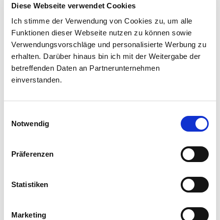
Diese Webseite verwendet Cookies
AROMA
Südtirols Bauern und
Ich stimme der Verwendung von Cookies zu, um alle
Funktionen dieser Webseite nutzen zu können sowie
Herstellern über die
mild
aromatisch
Verwendungsvorschläge und personalisierte Werbung zu
Schulter blicken und sich
FRUCHTFLEISCH
erhalten. Darüber hinaus bin ich mit der Weitergabe der
von kreativen
betreffenden Daten an Partnerunternehmen
Rezeptideen mit Apfel,
einverstanden.
schmelzend
fest
Speck und Milch
Filter zurücksetzen
inspirieren lassen: unser
Einwilligungsauswahl
Newsletter macht’s
Notwendig
möglich.
Präferenzen
Häufige Fragen zum Golden
Delicious
Vorname
Statistiken
Wie schmeckt ein Golden Delicious?
Golden Delicious Äpfel haben einen süßen
Geschmack mit feiner Fruchtsäure. Ihr
Nachname
Marketing