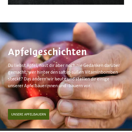
Apfelgeschichten
Du liebst Äpfel, hast dir aber noch nie Gedanken darüber
gemacht, wer hinter den saftig-süßen Vitaminbomben
steckt? Das ändern wir heute und stellen dir einige
unserer Apfelbäuerinnen und -bauern vor.
UNSERE APFELBAUERN