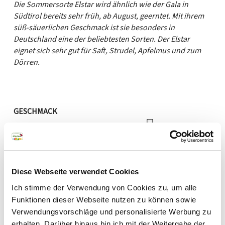
Die Sommersorte Elstar wird ähnlich wie der Gala in
Südtirol bereits sehr früh, ab August, geerntet. Mit ihrem
süß-säuerlichen Geschmack ist sie besonders in
Deutschland eine der beliebtesten Sorten. Der Elstar
eignet sich sehr gut für Saft, Strudel, Apfelmus und zum
Dörren.
GESCHMACK
süß
sauer
AROMA
Newsletter
Diese Webseite verwendet Cookies
mild
aromatisch
Südtirols Bauern und
Ich stimme der Verwendung von Cookies zu, um alle
Funktionen dieser Webseite nutzen zu können sowie
FRUCHTFLEISCH
Herstellern über die
Verwendungsvorschläge und personalisierte Werbung zu
Schulter blicken und sich
erhalten. Darüber hinaus bin ich mit der Weitergabe der