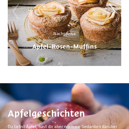
Nachspeise
Apfel-Rosen-Muffins
Apfelgeschichten
Du liebst Äpfel, hast dir aber noch nie Gedanken darüber