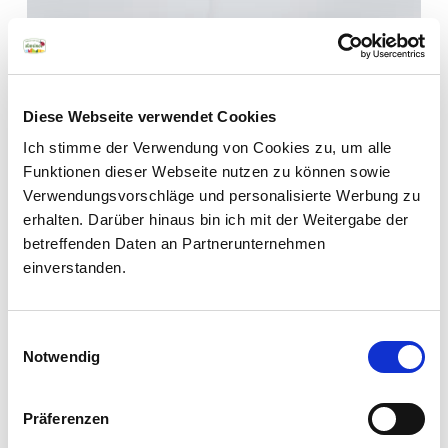
Newsletter
Diese Webseite verwendet Cookies
Südtirols Bauern und
Ich stimme der Verwendung von Cookies zu, um alle
Funktionen dieser Webseite nutzen zu können sowie
Herstellern über die
Verwendungsvorschläge und personalisierte Werbung zu
Schulter blicken und sich
erhalten. Darüber hinaus bin ich mit der Weitergabe der
von kreativen
betreffenden Daten an Partnerunternehmen
Rezeptideen mit Apfel,
einverstanden.
Speck und Milch
inspirieren lassen: unser
Einwilligungsauswahl
Newsletter macht’s
Notwendig
möglich.
Präferenzen