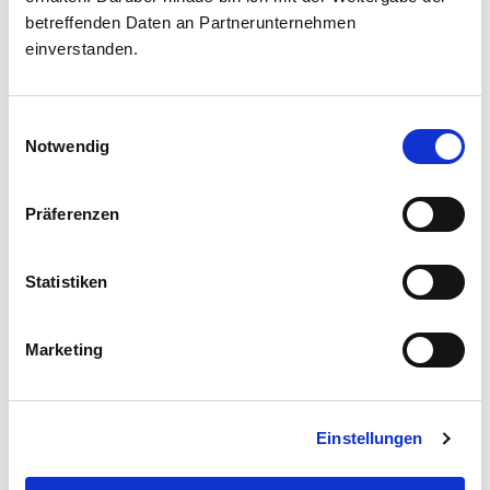
von kreativen
betreffenden Daten an Partnerunternehmen
Rezeptideen mit Apfel,
einverstanden.
Speck und Milch
inspirieren lassen: unser
Einwilligungsauswahl
Newsletter macht’s
Notwendig
möglich.
Präferenzen
Vorname
Statistiken
Nachname
Marketing
E-Mail
Einstellungen