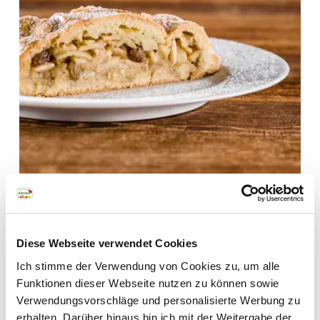
Newsletter
Diese Webseite verwendet Cookies
Südtirols Bauern und
Ich stimme der Verwendung von Cookies zu, um alle
Funktionen dieser Webseite nutzen zu können sowie
Herstellern über die
Verwendungsvorschläge und personalisierte Werbung zu
Schulter blicken und sich
erhalten. Darüber hinaus bin ich mit der Weitergabe der