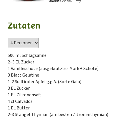
UNSERE ÄPFEL
Zutaten
500 ml Schlagsahne
2–3 EL Zucker
1 Vanilleschote (ausgekratztes Mark + Schote)
3 Blatt Gelatine
1-2 Südtiroler Apfel g.g.A. (Sorte Gala)
3 EL Zucker
1 EL Zitronensaft
4 cl Calvados
1 EL Butter
2-3 Stängel Thymian (am besten Zitronenthymian)