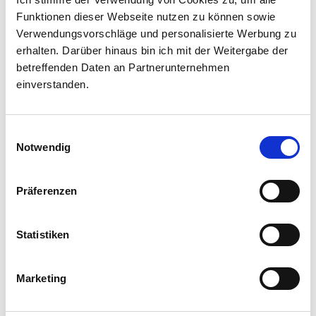
Südtirols Bauern und
Funktionen dieser Webseite nutzen zu können sowie
Herstellern über die
Verwendungsvorschläge und personalisierte Werbung zu
Schulter blicken und sich
erhalten. Darüber hinaus bin ich mit der Weitergabe der
von kreativen
betreffenden Daten an Partnerunternehmen
Rezeptideen mit Apfel,
einverstanden.
Speck und Milch
inspirieren lassen: unser
Einwilligungsauswahl
Newsletter macht’s
Notwendig
möglich.
Präferenzen
Vorname
Statistiken
Nachname
Marketing