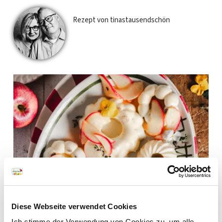
Rezept von tinastausendschön
Newsletter
Diese Webseite verwendet Cookies
Ich stimme der Verwendung von Cookies zu, um alle