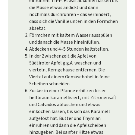
einrühren. TIPP: Etwas abkühlen lassen bis
die Masse etwas andickt und dann
nochmals durchrühren – das verhindert,
dass sich die Vanille unten in den Förmchen
absetzt.
Förmchen mit kaltem Wasser ausspülen
und danach die Masse hineinfüllen.
Abdecken und 4–5 Stunden kaltstellen.
In der Zwischenzeit die Äpfel von
Südtiroler Apfel g.g.A. waschen und
vierteln, Kerngehäuse entfernen. Die
Viertel auf einem Gemüsehobel in feine
Scheiben schneiden.
Zucker in einer Pfanne erhitzen bis er
hellbraun karamellisiert, mit Zitronensaft
und Calvados ablöschen und etwas
einkochen lassen, bis sich das Karamell
aufgelöst hat. Butter und Thymian
einrühren und dann die Apfelscheiben
hinzugeben. Bei sanfter Hitze etwas