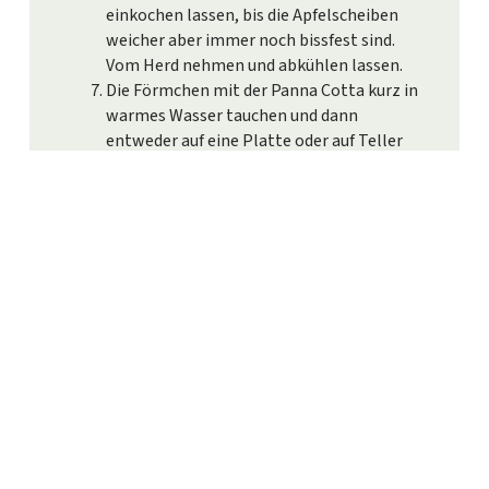
einkochen lassen, bis die Apfelscheiben
weicher aber immer noch bissfest sind.
Vom Herd nehmen und abkühlen lassen.
Die Förmchen mit der Panna Cotta kurz in
warmes Wasser tauchen und dann
entweder auf eine Platte oder auf Teller
stürzen und mit den Apfelscheiben
servieren.
REZEPT DRUCKEN
IN UNSEREN REZEPTEN BLÄTTERN
ZU ALLEN REZEPTEN