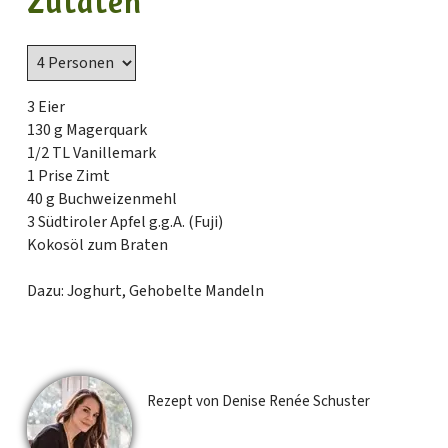
Zutaten
3 Eier
130 g Magerquark
1/2 TL Vanillemark
1 Prise Zimt
40 g Buchweizenmehl
3 Südtiroler Apfel g.g.A. (Fuji)
Kokosöl zum Braten
Dazu: Joghurt, Gehobelte Mandeln
Rezept von Denise Renée Schuster