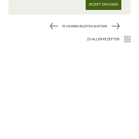
REZEPT DRUCKEN
IN UNSEREN REZEPTEN BLÄTTERN
ZU ALLEN REZEPTEN
Weitere tolle
Rezeptideen ...
30
45
min
min