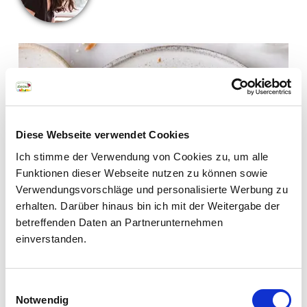
Newsletter
Diese Webseite verwendet Cookies
Südtirols Bauern und
Ich stimme der Verwendung von Cookies zu, um alle
Funktionen dieser Webseite nutzen zu können sowie
Herstellern über die
Verwendungsvorschläge und personalisierte Werbung zu
Schulter blicken und sich
erhalten. Darüber hinaus bin ich mit der Weitergabe der
von kreativen
betreffenden Daten an Partnerunternehmen
Rezeptideen mit Apfel,
einverstanden.
Speck und Milch
inspirieren lassen: unser
Einwilligungsauswahl
Newsletter macht’s
Notwendig