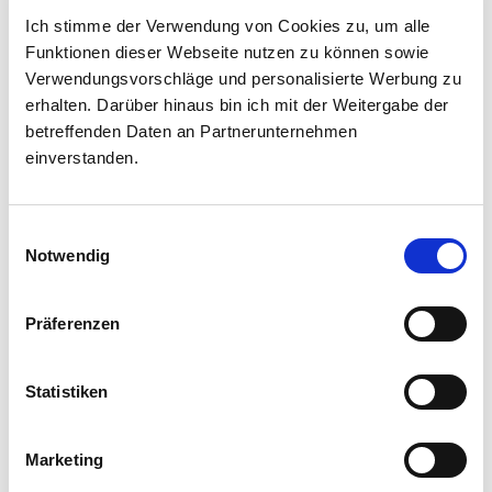
Südtirols Bauern und
Ich stimme der Verwendung von Cookies zu, um alle
Funktionen dieser Webseite nutzen zu können sowie
Herstellern über die
Verwendungsvorschläge und personalisierte Werbung zu
Schulter blicken und sich
erhalten. Darüber hinaus bin ich mit der Weitergabe der
von kreativen
betreffenden Daten an Partnerunternehmen
Rezeptideen mit Apfel,
einverstanden.
Speck und Milch
inspirieren lassen: unser
Einwilligungsauswahl
Newsletter macht’s
Notwendig
möglich.
Präferenzen
Vorname
Statistiken
Nachname
Marketing