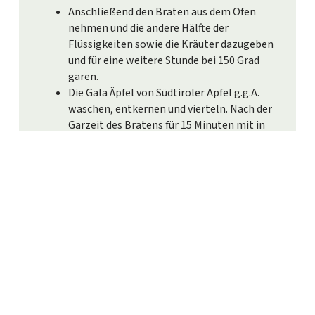
Anschließend den Braten aus dem Ofen
nehmen und die andere Hälfte der
Flüssigkeiten sowie die Kräuter dazugeben
und für eine weitere Stunde bei 150 Grad
garen.
Die Gala Äpfel von Südtiroler Apfel g.g.A.
waschen, entkernen und vierteln. Nach der
Garzeit des Bratens für 15 Minuten mit in
den Schmortopf geben, nun aber ohne
Deckel.
Anschließend den Braten aus dem Sud
herausnehmen und kurz beiseitestellen.
Für die Sauce noch etwas Schmand
dazugeben und mit Salz und Pfeffer
abschmecken. Den Braten in 2–3 cm dicke
Scheiben schneiden, oder ihn einfach
auseinanderzupfen.
Zubereitung Kartoffelpüree: