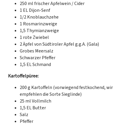
250 ml frischer Apfelwein / Cider
1 EL Dijon-Senf
1/2 Knoblauchzehe
1 Rosmarinzweige
1,5 Thymianzweige
1 rote Zwiebel
2 Äpfel von Südtiroler Apfel g.g.A. (Gala)
Grobes Meersalz
Schwarzer Pfeffer
1,5 EL Schmand
Kartoffelpüree:
200 g Kartoffeln (vorwiegend festkochend, wir
empfehlen die Sorte Sieglinde)
25 ml Vollmilch
1,5 EL Butter
Salz
Pfeffer