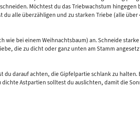
 schneiden. Möchtest du das Triebwachstum hingegen b
t du alle überzähligen und zu starken Triebe (alle über
ch wie bei einem Weihnachtsbaum) an. Schneide starke
riebe, die zu dicht oder ganz unten am Stamm angesetzt
st du darauf achten, die Gipfelpartie schlank zu halte
letter
dichte Astpartien solltest du auslichten, damit die Son
Bauern und Herstellern über die Schu
d sich von kreativen Rezeptideen mit
Milch inspirieren lassen: unser News
glich.