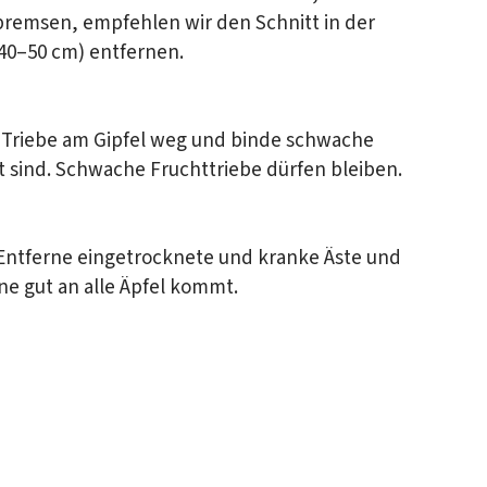
remsen, empfehlen wir den Schnitt in der
 40–50 cm) entfernen.
 Triebe am Gipfel weg und binde schwache
 sind. Schwache Fruchttriebe dürfen bleiben.
n. Entferne eingetrocknete und kranke Äste und
ne gut an alle Äpfel kommt.
lter
 Apfel,
letter