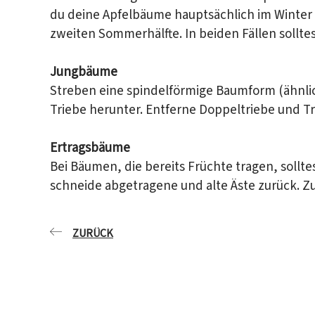
du deine Apfelbäume hauptsächlich im Winter
zweiten Sommerhälfte. In beiden Fällen solltes
Jungbäume
Streben eine spindelförmige Baumform (ähnli
Triebe herunter. Entferne Doppeltriebe und T
Ertragsbäume
Bei Bäumen, die bereits Früchte tragen, sollte
News
schneide abgetragene und alte Äste zurück. Zu 
Südtirols 
ZURÜCK
blicken un
Speck und 
macht’s mö