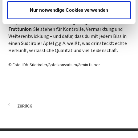
achtet darauf, dass die Richtlinien eingehalten und die
Interessen der Südtiroler Obstwirtschaft gewahrt
Nur notwendige Cookies verwenden
bleiben. Mit dabei sind Organisationen wie der
VOG
, die
VI.P
, die
Südtiroler Obstversteigerungen
und die
Fruttunion
. Sie stehen für Kontrolle, Vermarktung und
Weiterentwicklung – und dafür, dass du mit jedem Biss in
einen Südtiroler Apfel g.g.A. weißt, was drinsteckt: echte
Herkunft, verlässliche Qualität und viel Leidenschaft.
© Foto: IDM Südtiroler/Apfelkonsortium/Armin Huber
ZURÜCK