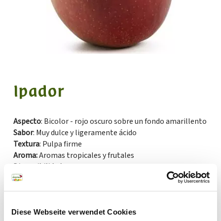
Ipador
Aspecto
: Bicolor - rojo oscuro sobre un fondo amarillento
Sabor
: Muy dulce y ligeramente ácido
Textura
: Pulpa firme
Aroma:
Aromas tropicales y frutales
Disponibilidad
: Todo el año
Uso
: Consejos: apta para consumo en crudo, ensaladas y
chutney
Diese Webseite verwendet Cookies