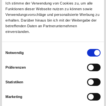
Ich stimme der Verwendung von Cookies zu, um alle
Funktionen dieser Webseite nutzen zu können sowie
Verwendungsvorschläge und personalisierte Werbung zu
dulce
ácidulo
erhalten. Darüber hinaus bin ich mit der Weitergabe der
Newsletter
AROMA
betreffenden Daten an Partnerunternehmen
einverstanden.
delicado
aromático
TEXTURA
Nombre
Einwilligungsauswahl
Notwendig
poco crujiente
muy cujiente
Apellido
Präferenzen
Email
Statistiken
Marketing