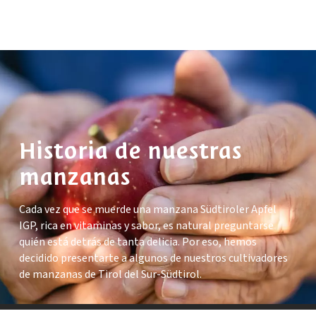
Historia de nuestras
manzanas
Cada vez que se muerde una manzana Südtiroler Apfel
IGP, rica en vitaminas y sabor, es natural preguntarse
quién está detrás de tanta delicia. Por eso, hemos
decidido presentarte a algunos de nuestros cultivadores
de manzanas de Tirol del Sur-Südtirol.