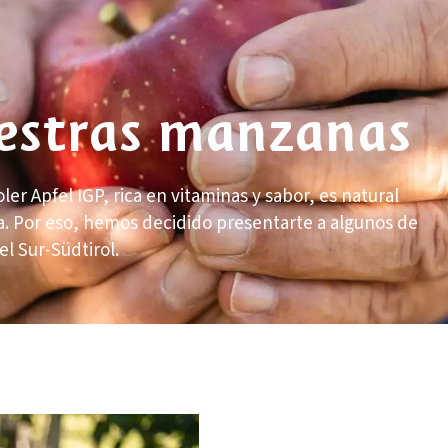
letter
uestras manzanas
 Apfel IGP, rica en vitaminas y sabor, es natural
ia. Por eso, hemos decidido presentarte a algunos de
l Sur-Südtirol.