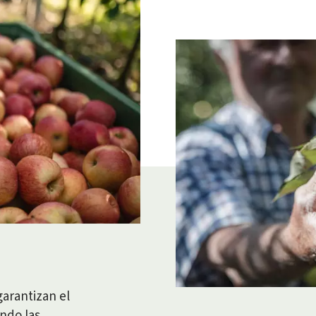
arantizan el
ando las