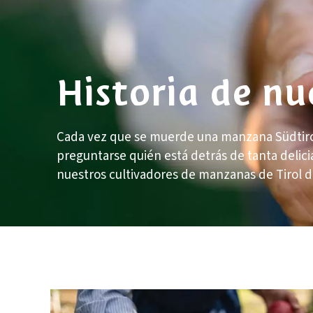
News
Historia de n
Nombre
Cada vez que se muerde una manzana Südtiroler
preguntarse quién está detrás de tanta delic
Apellido
nuestros cultivadores de manzanas de Tirol de
Email
* = required